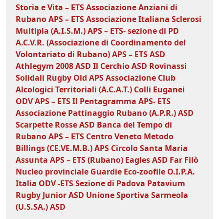
Storia e Vita – ETS
Associazione Anziani di
Rubano APS – ETS
Associazione Italiana Sclerosi
Multipla (A.I.S.M.) APS – ETS- sezione di PD
A.C.V.R. (Associazione di Coordinamento del
Volontariato di Rubano) APS – ETS
ASD
Athlegym 2008
ASD Il Cerchio
ASD Rovinassi
Solidali Rugby Old APS
Associazione Club
Alcologici Territoriali (A.C.A.T.) Colli Euganei
ODV APS – ETS
Il Pentagramma APS- ETS
Associazione Pattinaggio Rubano (A.P.R.) ASD
Scarpette Rosse ASD
Banca del Tempo di
Rubano APS – ETS
Centro Veneto Metodo
Billings (CE.VE.M.B.) APS
Circolo Santa Maria
Assunta APS – ETS (Rubano)
Eagles ASD
Far Filò
Nucleo provinciale Guardie Eco-zoofile O.I.P.A.
Italia ODV -ETS Sezione di Padova
Patavium
Rugby Junior ASD
Unione Sportiva Sarmeola
(U.S.SA.) ASD