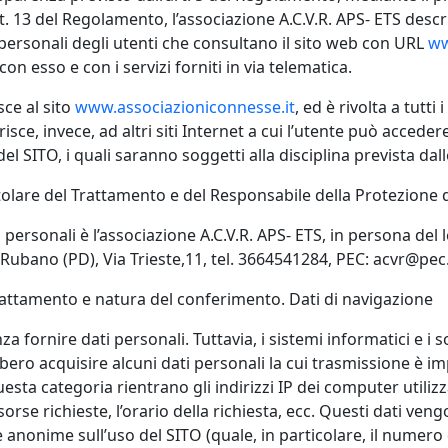
rt. 13 del Regolamento, l’associazione A.C.V.R. APS- ETS descri
personali degli utenti che consultano il sito web con URL
ww
on esso e con i servizi forniti in via telematica.
sce al sito
www.associazioniconnesse.it
, ed è rivolta a tutt
isce, invece, ad altri siti Internet a cui l’utente può accede
del SITO, i quali saranno soggetti alla disciplina prevista dall
Titolare del Trattamento e del Responsabile della Protezione d
i personali è l’associazione A.C.V.R. APS- ETS, in persona del
Rubano (PD), Via Trieste,11, tel. 3664541284, PEC: acvr@pec.
el trattamento e natura del conferimento. Dati di navigazione
za fornire dati personali. Tuttavia, i sistemi informatici e i 
o acquisire alcuni dati personali la cui trasmissione è impli
sta categoria rientrano gli indirizzi IP dei computer utilizza
isorse richieste, l’orario della richiesta, ecc. Questi dati ve
 anonime sull’uso del SITO (quale, in particolare, il numero d