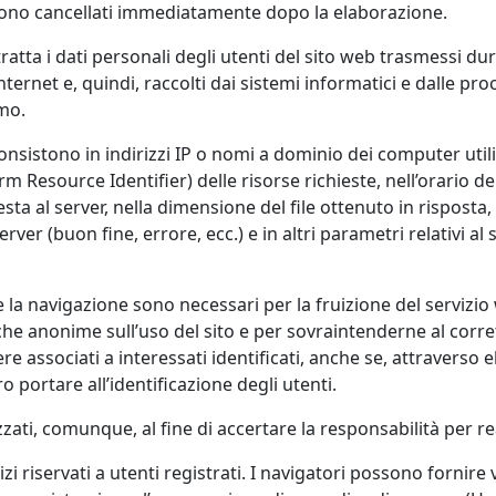
ono cancellati immediatamente dopo la elaborazione.
tratta i dati personali degli utenti del sito web trasmessi du
nternet e, quindi, raccolti dai sistemi informatici e dalle p
mo.
onsistono in indirizzi IP o nomi a dominio dei computer utili
rm Resource Identifier) delle risorse richieste, nell’orario d
iesta al server, nella dimensione del file ottenuto in rispost
erver (buon fine, errore, ecc.) e in altri parametri relativi a
e la navigazione sono necessari per la fruizione del servizio 
iche anonime sull’uso del sito e per sovraintenderne al cor
ere associati a interessati identificati, anche se, attraverso
o portare all’identificazione degli utenti.
zzati, comunque, al fine di accertare la responsabilità per rea
izi riservati a utenti registrati. I navigatori possono fornire