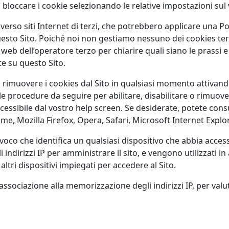
 o bloccare i cookie selezionando le relative impostazioni sul
 verso siti Internet di terzi, che potrebbero applicare una Pol
esto Sito. Poiché noi non gestiamo nessuno dei cookies terzi
web dell’operatore terzo per chiarire quali siano le prassi e i
te su questo Sito.
e o rimuovere i cookies dal Sito in qualsiasi momento attiva
le procedure da seguire per abilitare, disabilitare o rimuove
ccessibile dal vostro help screen. Se desiderate, potete cons
me, Mozilla Firefox, Opera, Safari, Microsoft Internet Explo
oco che identifica un qualsiasi dispositivo che abbia access
ndirizzi IP per amministrare il sito, e vengono utilizzati in
ltri dispositivi impiegati per accedere al Sito.
 associazione alla memorizzazione degli indirizzi IP, per valut