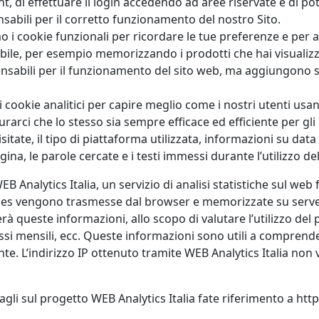
unt, di effettuare il login accedendo ad aree riservate e di po
sabili per il corretto funzionamento del nostro Sito.
mo i cookie funzionali per ricordare le tue preferenze e per a
sibile, per esempio memorizzando i prodotti che hai visualiz
nsabili per il funzionamento del sito web, ma aggiungono se
.
 i cookie analitici per capire meglio come i nostri utenti usan
curarci che lo stesso sia sempre efficace ed efficiente per gli
itate, il tipo di piattaforma utilizzata, informazioni su data
na, le parole cercate e i testi immessi durante l’utilizzo del
EB Analytics Italia, un servizio di analisi statistiche sul web
ies vengono trasmesse dal browser e memorizzate su server 
rerà queste informazioni, allo scopo di valutare l’utilizzo del
cessi mensili, ecc. Queste informazioni sono utili a comprend
nte. L’indirizzo IP ottenuto tramite WEB Analytics Italia non v
agli sul progetto WEB Analytics Italia fate riferimento a https