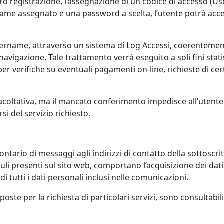
 loro registrazione, l’assegnazione di un codice di accesso (U
name assegnato e una password a scelta, l’utente potrà acce
 Username, attraverso un sistema di Log Accessi, coerentemen
 navigazione. Tale trattamento verrà eseguito a soli fini stati
er verifiche su eventuali pagamenti on-line, richieste di certi
facoltativa, ma il mancato conferimento impedisce all’utente 
si del servizio richiesto.
volontario di messaggi agli indirizzi di contatto della sottosc
uli presenti sul sito web, comportano l’acquisizione dei dati
 tutti i dati personali inclusi nelle comunicazioni.
oste per la richiesta di particolari servizi, sono consultabi