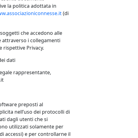
ve la politica adottata in
w.associazioniconnesse.it
(di
i i soggetti che accedono alle
re attraverso i collegamenti
e rispettive Privacy.
ei dati
 legale rappresentante,
it
software preposti al
cita nell’uso dei protocolli di
ti dagli utenti che si
ngono utilizzati solamente per
i accessi) e per controllarne il