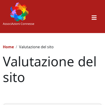
Skip to main content
AssociAzioni Connesse
Home
Valutazione del sito
Valutazione del
sito