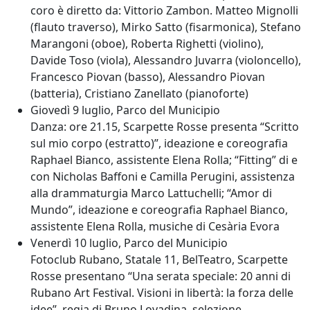
coro è diretto da: Vittorio Zambon. Matteo Mignolli
(flauto traverso), Mirko Satto (fisarmonica), Stefano
Marangoni (oboe), Roberta Righetti (violino),
Davide Toso (viola), Alessandro Juvarra (violoncello),
Francesco Piovan (basso), Alessandro Piovan
(batteria), Cristiano Zanellato (pianoforte)
Giovedì 9 luglio
, Parco del Municipio
Danza
: ore 21.15, Scarpette Rosse presenta “Scritto
sul mio corpo (estratto)”, ideazione e coreografia
Raphael Bianco, assistente Elena Rolla; “Fitting” di e
con Nicholas Baffoni e Camilla Perugini, assistenza
alla drammaturgia Marco Lattuchelli; “Amor di
Mundo”, ideazione e coreografia Raphael Bianco,
assistente Elena Rolla, musiche di Cesària Evora
Venerdì 10 luglio
, Parco del Municipio
Fotoclub Rubano, Statale 11, BelTeatro, Scarpette
Rosse presentano “Una serata speciale: 20 anni di
Rubano Art Festival. Visioni in libertà: la forza delle
idee”, regia di Bruno Lovadina, selezione