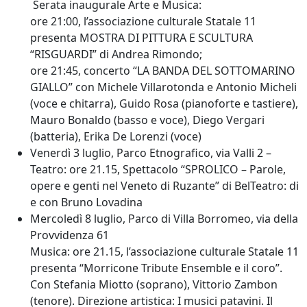
Serata inaugurale Arte e Musica
:
ore 21:00, l’associazione culturale Statale 11
presenta MOSTRA DI PITTURA E SCULTURA
“RISGUARDI” di Andrea Rimondo;
ore 21:45, concerto “LA BANDA DEL SOTTOMARINO
GIALLO” con Michele Villarotonda e Antonio Micheli
(voce e chitarra), Guido Rosa (pianoforte e tastiere),
Mauro Bonaldo (basso e voce), Diego Vergari
(batteria), Erika De Lorenzi (voce)
Venerdì 3 luglio
, Parco Etnografico, via Valli 2 –
Teatro
: ore 21.15, Spettacolo “SPROLICO – Parole,
opere e genti nel Veneto di Ruzante” di BelTeatro: di
e con Bruno Lovadina
Mercoledì 8 luglio
, Parco di Villa Borromeo, via della
Provvidenza 61
Musica
: ore 21.15, l’associazione culturale Statale 11
presenta “Morricone Tribute Ensemble e il coro”.
Con Stefania Miotto (soprano), Vittorio Zambon
(tenore). Direzione artistica: I musici patavini. Il