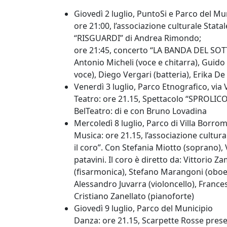
Giovedì 2 luglio
, PuntoSi e Parco del Mu
ore 21:00, l’associazione culturale St
“RISGUARDI” di Andrea Rimondo;
ore 21:45, concerto “LA BANDA DEL SO
Antonio Micheli (voce e chitarra), Guido
voce), Diego Vergari (batteria), Erika De
Venerdì 3 luglio
, Parco Etnografico, via V
Teatro
: ore 21.15, Spettacolo “SPROLICO
BelTeatro: di e con Bruno Lovadina
Mercoledì 8 luglio
, Parco di Villa Borro
Musica
: ore 21.15, l’associazione cultu
il coro”. Con Stefania Miotto (soprano), 
patavini. Il coro è diretto da: Vittorio 
(fisarmonica), Stefano Marangoni (oboe),
Alessandro Juvarra (violoncello), France
Cristiano Zanellato (pianoforte)
Giovedì 9 luglio
, Parco del Municipio
Danza
: ore 21.15, Scarpette Rosse prese