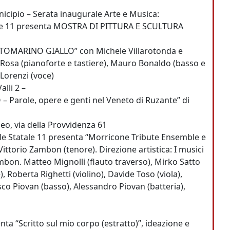
nicipio –
Serata inaugurale Arte e Musica
:
atale 11 presenta MOSTRA DI PITTURA E SCULTURA
TTOMARINO GIALLO” con Michele Villarotonda e
 Rosa (pianoforte e tastiere), Mauro Bonaldo (basso e
 Lorenzi (voce)
alli 2 –
 – Parole, opere e genti nel Veneto di Ruzante” di
meo, via della Provvidenza 61
rale Statale 11 presenta “Morricone Tribute Ensemble e
Vittorio Zambon (tenore). Direzione artistica: I musici
Zambon. Matteo Mignolli (flauto traverso), Mirko Satto
 Roberta Righetti (violino), Davide Toso (viola),
sco Piovan (basso), Alessandro Piovan (batteria),
nta “Scritto sul mio corpo (estratto)”, ideazione e