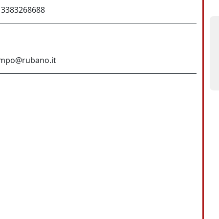
n 3383268688
empo@rubano.it