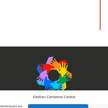
AssociAzioni Connesse
Gestisci Consenso Cookie
r memorizzare e/o