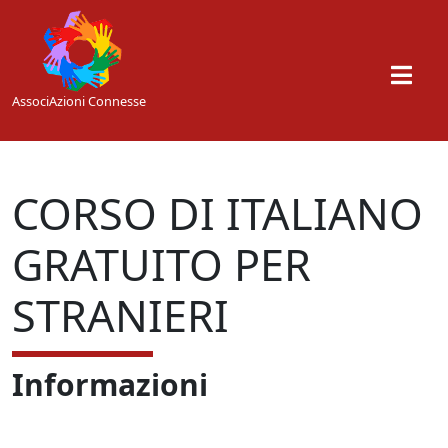
Skip to main content
AssociAzioni Connesse
CORSO DI ITALIANO
GRATUITO PER
STRANIERI
Informazioni