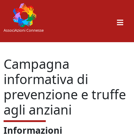
Skip to main content
AssociAzioni Connesse
Campagna
informativa di
prevenzione e truffe
agli anziani
Informazioni