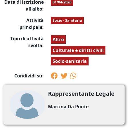
Data di iscrizione
01/04/2026
all'albo:
Attività
Socio - Sanitaria
principale:
Tipo di attività
Altro
svolta:
Culturale e diritti civili
Socio-sanitaria
Condividi su:
Rappresentante Legale
Martina Da Ponte