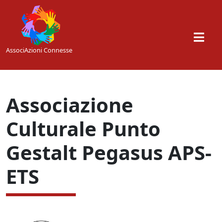
Skip to main content
AssociAzioni Connesse
Associazione
Culturale Punto
Gestalt Pegasus APS-
ETS