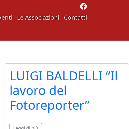
venti
Le Associazioni
Contatti
LUIGI BALDELLI “Il
lavoro del
Fotoreporter”
Leggi di più