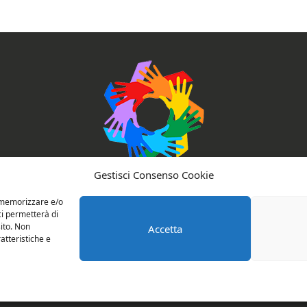
AssociAzioni Connesse
Gestisci Consenso Cookie
r memorizzare e/o
ci permetterà di
ito. Non
Accetta
Privacy e cookie policy
Valutazione del sito
atteristiche e
right © 2026 Rubano: AssociAzioni Connesse. All rights rese