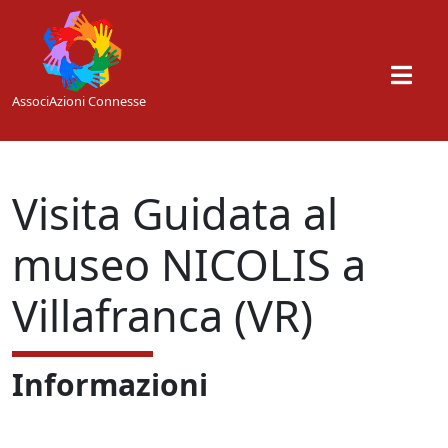
Skip to main content
AssociAzioni Connesse
Visita Guidata al
museo NICOLIS a
Villafranca (VR)
Informazioni