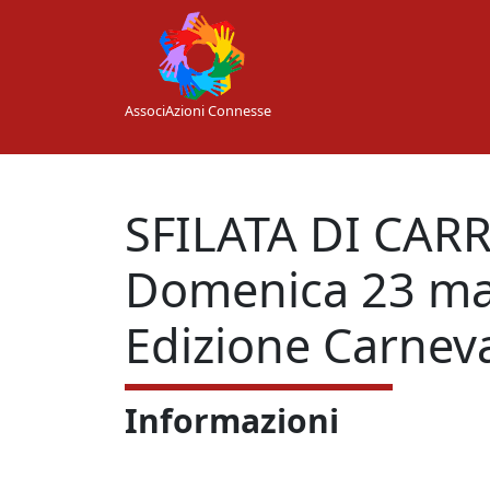
Skip to main content
AssociAzioni Connesse
SFILATA DI CAR
Domenica 23 ma
Edizione Carnev
Informazioni