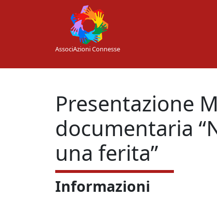
Skip to main content
AssociAzioni Connesse
Presentazione M
documentaria “
una ferita”
Informazioni