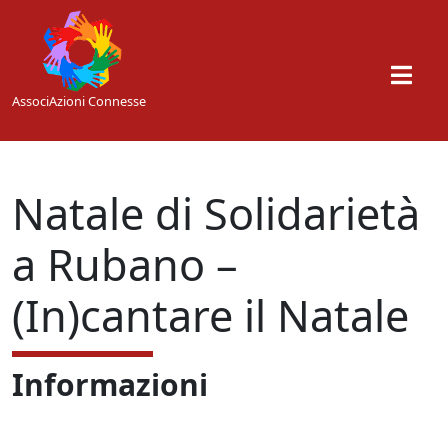
Skip to main content
AssociAzioni Connesse
Natale di Solidarietà
a Rubano –
(In)cantare il Natale
Informazioni