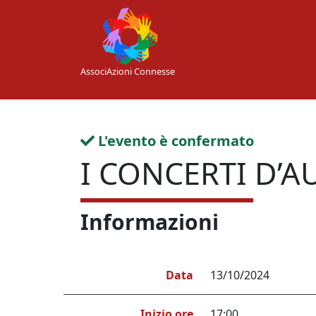
Skip to main content
AssociAzioni Connesse
L'evento è confermato
I CONCERTI D’
Informazioni
Data
13/10/2024
Inizio ore
17:00