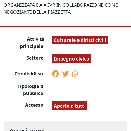
ORGANIZZATA DA ACVR IN COLLABORAZIONE CON I
NEGOZIANTI DELLA PIAZZETTA
Attività
Culturale e diritti civili
principale:
Settore:
Impegno civico
Condividi su:
Tipologia di
pubblico:
Accesso:
Aperto a tutti
Associazioni