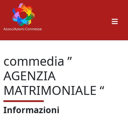
Skip to main content
AssociAzioni Connesse
commedia ”
AGENZIA
MATRIMONIALE “
Informazioni