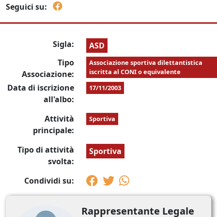
Seguici su:
Sigla:
ASD
Tipo
Associazione sportiva dilettantistica
iscritta al CONI o equivalente
Associazione:
Data di iscrizione
17/11/2003
all'albo:
Attività
Sportiva
principale:
Tipo di attività
Sportiva
svolta:
Condividi su:
Rappresentante Legale