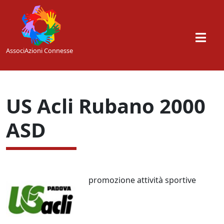
Skip to main content
AssociAzioni Connesse
US Acli Rubano 2000
ASD
promozione attività sportive