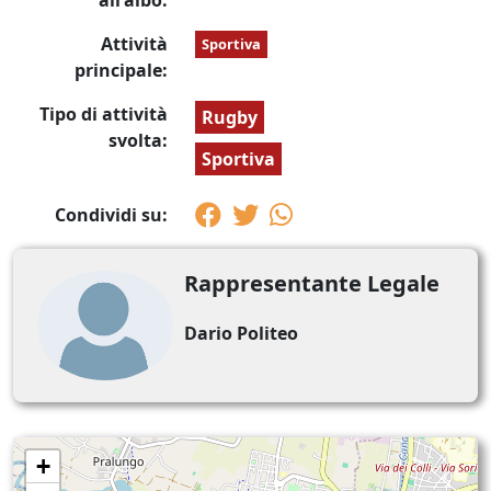
all'albo:
Attività
Sportiva
principale:
Tipo di attività
Rugby
svolta:
Sportiva
Condividi su:
Rappresentante Legale
Dario Politeo
+