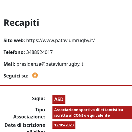
Recapiti
Sito web:
https://www.pataviumrugby.it/
Telefono:
3488924017
Mail:
presidenza@pataviumrugby.it
Seguici su:
Sigla:
ASD
Tipo
Associazione sportiva dilettantistica
iscritta al CONI o equivalente
Associazione:
Data di iscrizione
12/05/2023